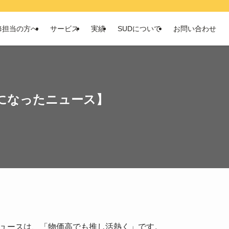
修担当の方へ
サービス
実績
SUDについて
お問い合わせ
になったニュース】
ュースは、「物価高でも推し活熱く」です。