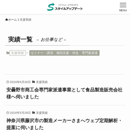
MENU
ホーム
支援実績
実績一覧
– お仕事など –
支援実績
セミナー・講演
個別支援・伴走
専門家派遣
2024年6月26日
支援実績
安曇野市商工会専門家派遣事業として食品製造販売会社
様へ伺いました
2024年5月29日
支援実績
神奈川県藤沢市の製造メーカーさまへウェブ定期解析・
提案に伺いました